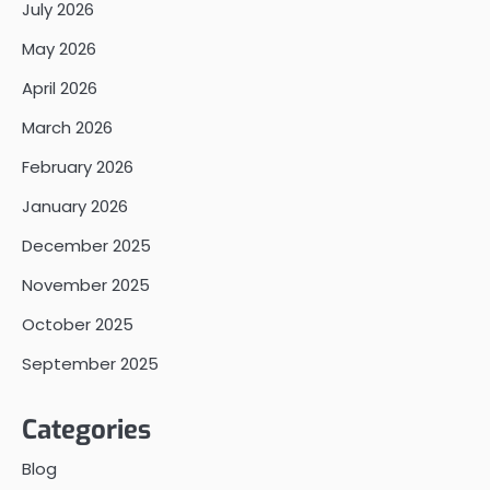
July 2026
May 2026
April 2026
March 2026
February 2026
January 2026
December 2025
November 2025
October 2025
September 2025
Categories
Blog