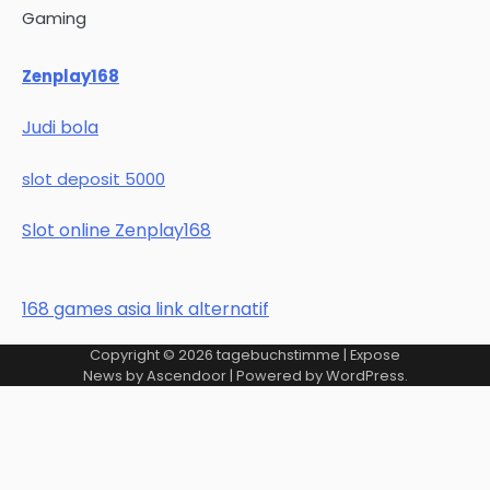
Gaming
Zenplay168
Judi bola
slot deposit 5000
Slot online Zenplay168
168 games asia link alternatif
Copyright © 2026
tagebuchstimme
| Expose
News by
Ascendoor
| Powered by
WordPress
.