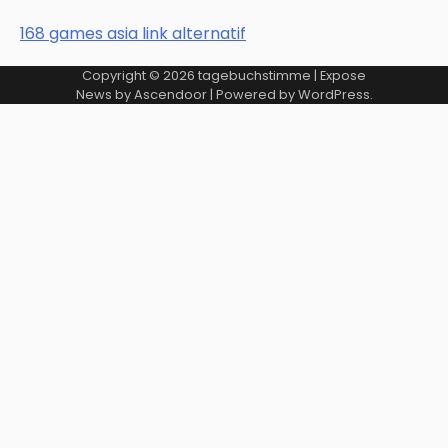
168 games asia link alternatif
Copyright © 2026
tagebuchstimme
| Expose
News by
Ascendoor
| Powered by
WordPress
.